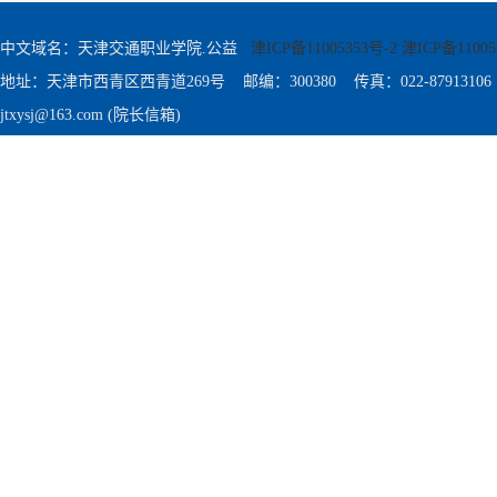
中文域名：天津交通职业学院.公益
津ICP备11005353号-2 津ICP备11005
地址：天津市西青区西青道269号 邮编：300380 传真：022-87913106
jtxysj@163.com (院长信箱)