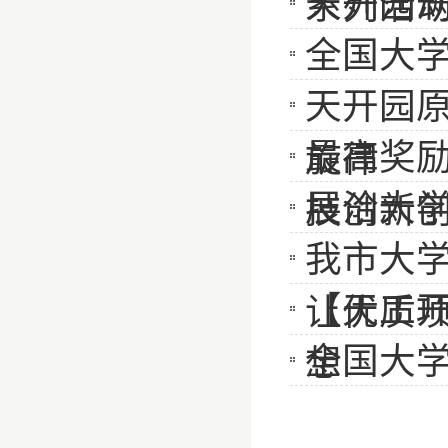
天开园
系列活
全国大
天开园原
最高奖励
旋律
展洽大学
技创新
我市大学
【天工
让优质项
全国大
想