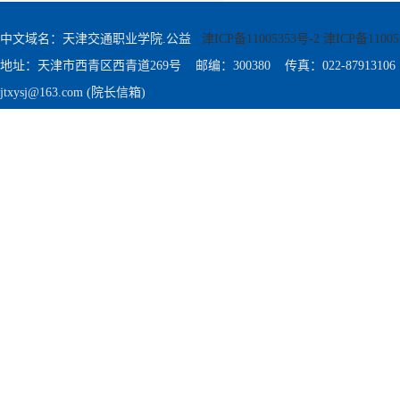
中文域名：天津交通职业学院.公益
津ICP备11005353号-2 津ICP备11005
地址：天津市西青区西青道269号 邮编：300380 传真：022-87913106
jtxysj@163.com (院长信箱)