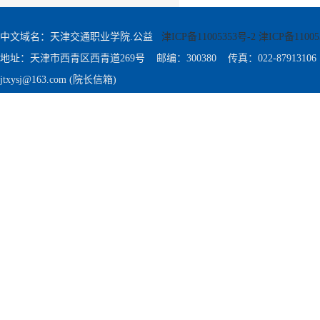
中文域名：天津交通职业学院.公益
津ICP备11005353号-2 津ICP备11005
地址：天津市西青区西青道269号 邮编：300380 传真：022-87913106
jtxysj@163.com (院长信箱)